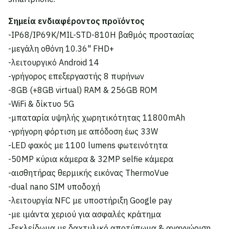
Σημεία ενδιαφέροντος προϊόντος
-IP68/IP69K/MIL-STD-810H βαθμός προστασίας
-μεγάλη οθόνη 10.36" FHD+
-λειτουργικό Android 14
-γρήγορος επεξεργαστής 8 πυρήνων
-8GB (+8GB virtual) RAM & 256GB ROM
-WiFi & δίκτυο 5G
-μπαταρία υψηλής χωρητικότητας 11800mAh
-γρήγορη φόρτιση με απόδοση έως 33W
-LED φακός με 1100 lumens φωτεινότητα
-50MP κύρια κάμερα & 32MP selfie κάμερα
-αισθητήρας θερμικής εικόνας ThermoVue
-dual nano SIM υποδοχή
-λειτουργία NFC με υποστήριξη Google pay
-με ιμάντα χεριού για ασφαλές κράτημα
-ξεκλείδωμα με δαχτυλικό αποτύπωμα & αναγνώριση