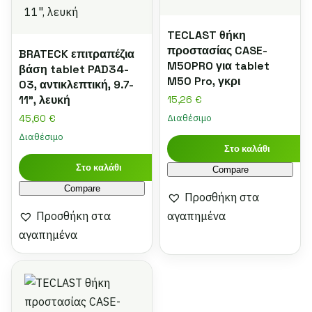
TECLAST θήκη
προστασίας CASE-
BRATECK επιτραπέζια
M50PRO για tablet
βάση tablet PAD34-
M50 Pro, γκρι
03, αντικλεπτική, 9.7-
11", λευκή
15,26
€
Διαθέσιμο
45,60
€
Διαθέσιμο
Στο καλάθι
Στο καλάθι
Compare
Compare
Προσθήκη στα
Προσθήκη στα
αγαπημένα
αγαπημένα