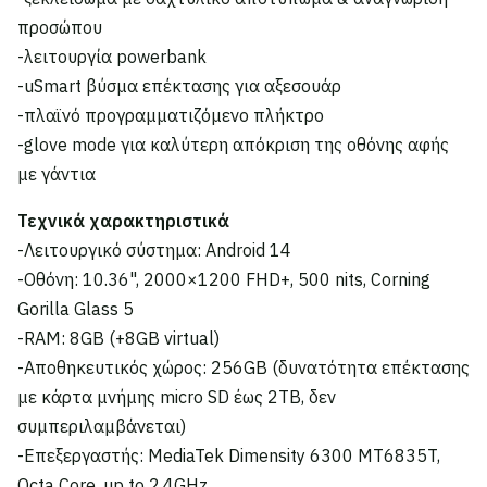
προσώπου
-λειτουργία powerbank
-uSmart βύσμα επέκτασης για αξεσουάρ
-πλαϊνό προγραμματιζόμενο πλήκτρο
-glove mode για καλύτερη απόκριση της οθόνης αφής
με γάντια
Τεχνικά χαρακτηριστικά
-Λειτουργικό σύστημα: Android 14
-Οθόνη: 10.36", 2000×1200 FHD+, 500 nits, Corning
Gorilla Glass 5
-RAM: 8GB (+8GB virtual)
-Αποθηκευτικός χώρος: 256GB (δυνατότητα επέκτασης
με κάρτα μνήμης micro SD έως 2TB, δεν
συμπεριλαμβάνεται)
-Επεξεργαστής: MediaTek Dimensity 6300 MT6835T,
Octa Core, up to 2.4GHz