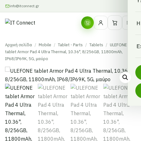
Υ
info@itconnect.gr
Η
Αρχική σελίδα
/
Mobile
/
Tablet - Parts
/
Tablets
/
ULEFONE
Ε
tablet Armor Pad 4 Ultra Thermal, 10.36", 8/256GB, 11800mAh,
IP68/IP69K, 5G, μαύρο