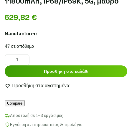
11800mAh, IP68/IP69K, 5G, μαύρο
629,82
€
Manufacturer:
47 σε απόθεμα
ULEFONE
tablet
Προσθήκη στο καλάθι
Armor
Pad
Προσθήκη στα αγαπημένα
4
Ultra
Compare
Thermal,
10.36",
Αποστολή σε 1–3 εργάσιμες
8/256GB,
Εγγύηση αντιπροσωπείας & τιμολόγιο
11800mAh,