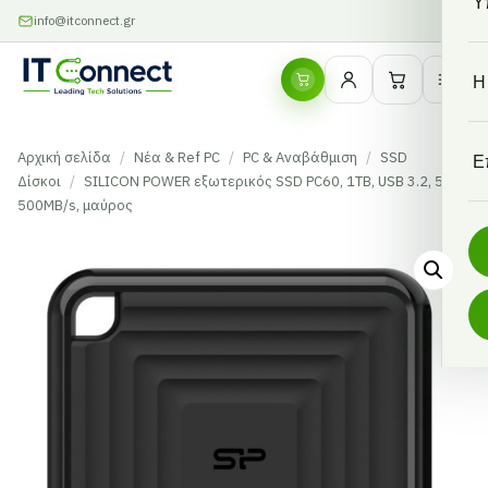
Υ
info@itconnect.gr
Η
Αρχική σελίδα
/
Νέα & Ref PC
/
PC & Αναβάθμιση
/
SSD
Ε
Δίσκοι
/
SILICON POWER εξωτερικός SSD PC60, 1TB, USB 3.2, 540-
500MB/s, μαύρος