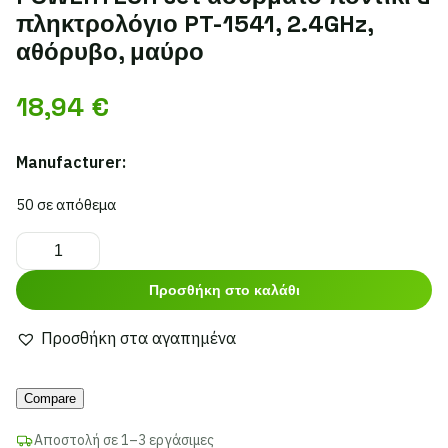
πληκτρολόγιο PT-1541, 2.4GHz,
αθόρυβο, μαύρο
18,94
€
Manufacturer:
50 σε απόθεμα
POWERTECH
set
Προσθήκη στο καλάθι
ασύρματο
ποντίκι
Προσθήκη στα αγαπημένα
&
Alternative:
πληκτρολόγιο
Compare
PT-
1541,
Αποστολή σε 1–3 εργάσιμες