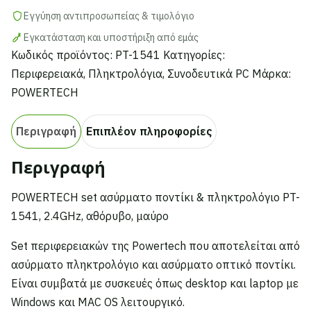
2.4GHz,
Εγγύηση αντιπροσωπείας & τιμολόγιο
αθόρυβο,
Εγκατάσταση και υποστήριξη από εμάς
μαύρο
Κωδικός προϊόντος:
PT-1541
Κατηγορίες:
ποσότητα
Περιφερειακά
,
Πληκτρολόγια
,
Συνοδευτικά PC
Μάρκα:
POWERTECH
Περιγραφή
Επιπλέον πληροφορίες
Περιγραφή
POWERTECH set ασύρματο ποντίκι & πληκτρολόγιο PT-
1541, 2.4GHz, αθόρυβο, μαύρο
Set περιφερειακών της Powertech που αποτελείται από
ασύρματο πληκτρολόγιο και ασύρματο οπτικό ποντίκι.
Είναι συμβατά με συσκευές όπως desktop και laptop με
Windows και MAC OS λειτουργικό.