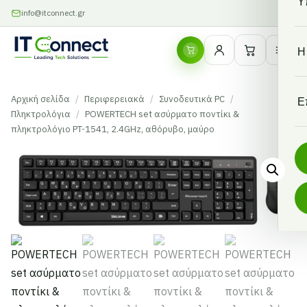
Υ
info@itconnect.gr
Η
Αρχική σελίδα
/
Περιφερειακά
/
Συνοδευτικά PC
/
Ε
Πληκτρολόγια
/
POWERTECH set ασύρματο ποντίκι &
πληκτρολόγιο PT-1541, 2.4GHz, αθόρυβο, μαύρο