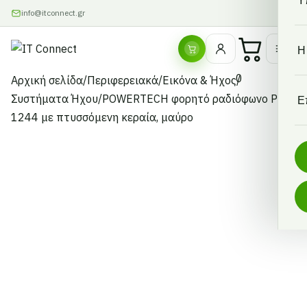
Υ
info@itconnect.gr
Η
0
Αρχική σελίδα
/
Περιφερειακά
/
Εικόνα & Ήχος
/
Συστήματα Ήχου
/
POWERTECH φορητό ραδιόφωνο PT-
Ε
1244 με πτυσσόμενη κεραία, μαύρο