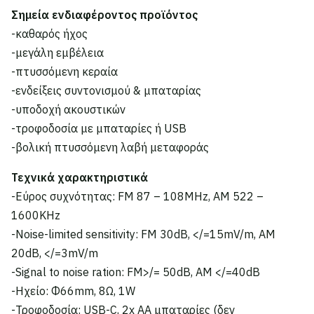
Σημεία ενδιαφέροντος προϊόντος
-καθαρός ήχος
-μεγάλη εμβέλεια
-πτυσσόμενη κεραία
-ενδείξεις συντονισμού & μπαταρίας
-υποδοχή ακουστικών
-τροφοδοσία με μπαταρίες ή USB
-βολική πτυσσόμενη λαβή μεταφοράς
Τεχνικά χαρακτηριστικά
-Εύρος συχνότητας: FM 87 – 108MHz, AM 522 –
1600KHz
-Noise-limited sensitivity: FM 30dB, </=15mV/m, AM
20dB, </=3mV/m
-Signal to noise ration: FM>/= 50dB, AM </=40dB
-Ηχείο: Φ66mm, 8Ω, 1W
-Τροφοδοσία: USB-C, 2x AA μπαταρίες (δεν