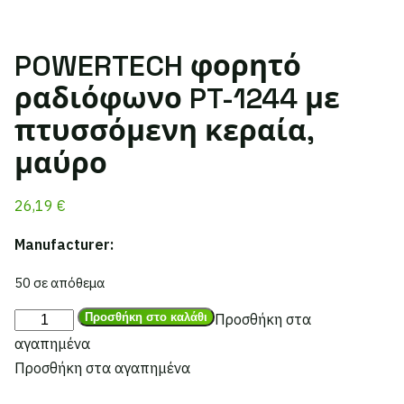
POWERTECH φορητό
ραδιόφωνο PT-1244 με
πτυσσόμενη κεραία,
μαύρο
26,19
€
Manufacturer:
50 σε απόθεμα
POWERTECH
Προσθήκη στο καλάθι
Προσθήκη στα
φορητό
αγαπημένα
ραδιόφωνο
Προσθήκη στα αγαπημένα
PT-