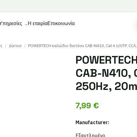
Υπηρεσίες
Η εταιρία
Επικοινωνία
ες
/
Δίκτυο
/
POWERTECH καλώδιο δικτύου CAB-N410, Cat 6 U/UTP, CCA,
POWERTECH 
CAB-N410, C
250Hz, 20m
7,99
€
Manufacturer:
Εξαντλημένο