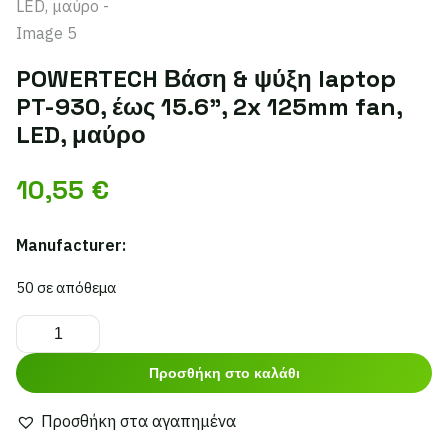
POWERTECH Βάση & ψύξη laptop
PT-930, έως 15.6", 2x 125mm fan,
LED, μαύρο
10,55
€
Manufacturer:
50 σε απόθεμα
POWERTECH
Βάση
Προσθήκη στο καλάθι
&
ψύξη
Προσθήκη στα αγαπημένα
laptop
Alternative: