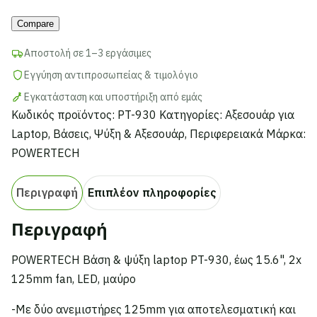
PT-
Compare
930,
έως
Αποστολή σε 1–3 εργάσιμες
15.6",
Εγγύηση αντιπροσωπείας & τιμολόγιο
2x
Εγκατάσταση και υποστήριξη από εμάς
125mm
Κωδικός προϊόντος:
PT-930
Κατηγορίες:
Αξεσουάρ για
fan,
Laptop
,
Βάσεις, Ψύξη & Αξεσουάρ
,
Περιφερειακά
Μάρκα:
LED,
POWERTECH
μαύρο
ποσότητα
Περιγραφή
Επιπλέον πληροφορίες
Περιγραφή
POWERTECH Βάση & ψύξη laptop PT-930, έως 15.6", 2x
125mm fan, LED, μαύρο
-Mε δύο ανεμιστήρες 125mm για αποτελεσματική και