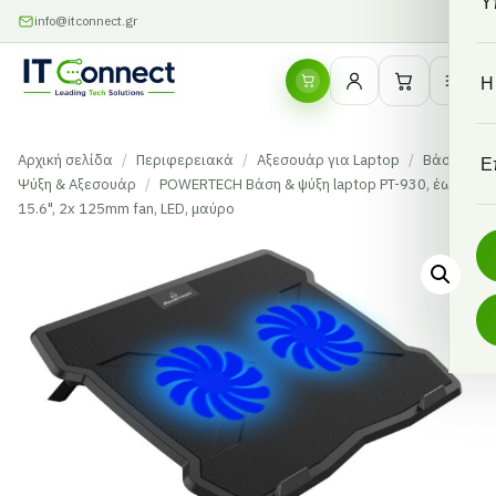
Υ
info@itconnect.gr
Η
Αρχική σελίδα
/
Περιφερειακά
/
Αξεσουάρ για Laptop
/
Βάσεις,
Ε
Ψύξη & Αξεσουάρ
/
POWERTECH Βάση & ψύξη laptop PT-930, έως
15.6", 2x 125mm fan, LED, μαύρο