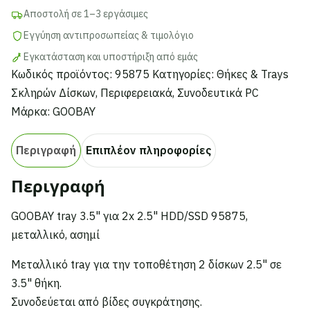
95875,
Αποστολή σε 1–3 εργάσιμες
μεταλλικό,
Εγγύηση αντιπροσωπείας & τιμολόγιο
ασημί
Εγκατάσταση και υποστήριξη από εμάς
ποσότητα
Κωδικός προϊόντος:
95875
Κατηγορίες:
Θήκες & Trays
Σκληρών Δίσκων
,
Περιφερειακά
,
Συνοδευτικά PC
Μάρκα:
GOOBAY
Περιγραφή
Επιπλέον πληροφορίες
Περιγραφή
GOOBAY tray 3.5" για 2x 2.5" HDD/SSD 95875,
μεταλλικό, ασημί
Μεταλλικό tray για την τοποθέτηση 2 δίσκων 2.5" σε
3.5" θήκη.
Συνοδεύεται από βίδες συγκράτησης.