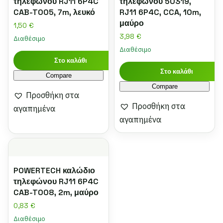
τηλεφώνου RJ11 6P4C
τηλεφώνου 50319,
CAB-T005, 7m, λευκό
RJ11 6P4C, CCA, 10m,
μαύρο
1,50
€
3,98
€
Διαθέσιμο
Διαθέσιμο
Στο καλάθι
Στο καλάθι
Compare
Compare
Προσθήκη στα
Προσθήκη στα
αγαπημένα
αγαπημένα
POWERTECH καλώδιο
τηλεφώνου RJ11 6P4C
CAB-T008, 2m, μαύρο
0,83
€
Διαθέσιμο