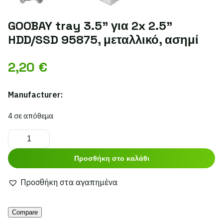
GOOBAY tray 3.5" για 2x 2.5"
HDD/SSD 95875, μεταλλικό, ασημί
2,20
€
Manufacturer:
4 σε απόθεμα
GOOBAY
tray
Προσθήκη στο καλάθι
3.5"
για
Προσθήκη στα αγαπημένα
2x
Alternative:
2.5"
Compare
HDD/SSD