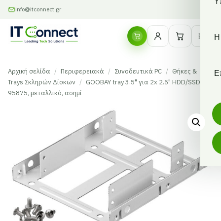
Υ
info@itconnect.gr
Η
Αρχική σελίδα
/
Περιφερειακά
/
Συνοδευτικά PC
/
Θήκες &
Ε
Trays Σκληρών Δίσκων
/
GOOBAY tray 3.5" για 2x 2.5" HDD/SSD
95875, μεταλλικό, ασημί