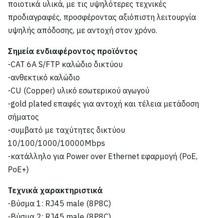
ποιοτικά υλικά, με τις υψηλότερες τεχνικές
προδιαγραφές, προσφέροντας αξιόπιστη λειτουργία
υψηλής απόδοσης, με αντοχή στον χρόνο.
Σημεία ενδιαφέροντος προϊόντος
-CAT 6A S/FTP καλώδιο δικτύου
-ανθεκτικό καλώδιο
-CU (Copper) υλικό εσωτερικού αγωγού
-gold plated επαφές για αντοχή και τέλεια μετάδοση
σήματος
-συμβατό με ταχύτητες δικτύου
10/100/1000/10000Mbps
-κατάλληλο για Power over Ethernet εφαρμογή (PoE,
PoE+)
Τεχνικά χαρακτηριστικά
-Βύσμα 1: RJ45 male (8P8C)
-Βύσμα 2: RJ45 male (8P8C)