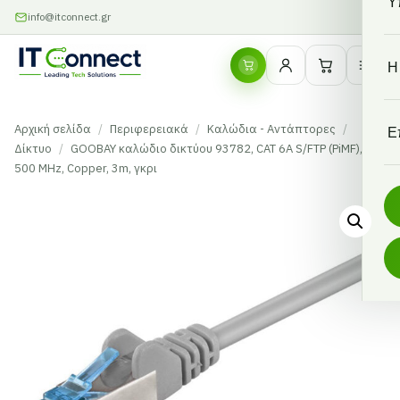
Υ
info@itconnect.gr
Η
Αρχική σελίδα
/
Περιφερειακά
/
Καλώδια - Αντάπτορες
/
Ε
Δίκτυο
/
GOOBAY καλώδιο δικτύου 93782, CAT 6A S/FTP (PiMF),
500 MHz, Copper, 3m, γκρι