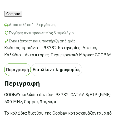
CAT
Alternative:
6A
Compare
S/FTP
(PiMF),
Αποστολή σε 1–3 εργάσιμες
500
Εγγύηση αντιπροσωπείας & τιμολόγιο
MHz,
Εγκατάσταση και υποστήριξη από εμάς
Copper,
Κωδικός προϊόντος:
93782
Κατηγορίες:
Δίκτυο
,
3m,
Καλώδια - Αντάπτορες
,
Περιφερειακά
Μάρκα:
GOOBAY
γκρι
ποσότητα
Περιγραφή
Επιπλέον πληροφορίες
Περιγραφή
GOOBAY καλώδιο δικτύου 93782, CAT 6A S/FTP (PiMF),
500 MHz, Copper, 3m, γκρι
Τα καλώδια δικτύου της Goobay κατασκευάζονται από