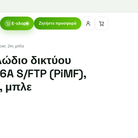
E-shop
Ζητήστε προσφορά
per, 2m, μπλε
ώδιο δικτύου
6A S/FTP (PiMF),
, μπλε