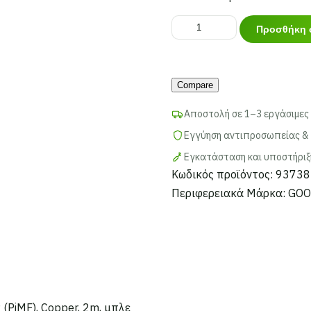
GOOBAY
Προσθήκη 
καλώδιο
δικτύου
93738,
Compare
CAT
Αποστολή σε 1–3 εργάσιμες
6A
Εγγύηση αντιπροσωπείας & 
S/FTP
(PiMF),
Εγκατάσταση και υποστήριξ
Copper,
Κωδικός προϊόντος:
93738
2m,
Περιφερειακά
Μάρκα:
GOO
μπλε
ποσότητα
(PiMF), Copper, 2m, μπλε