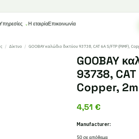
Υπηρεσίες
Η εταιρία
Επικοινωνία
ες
/
Δίκτυο
/
GOOBAY καλώδιο δικτύου 93738, CAT 6A S/FTP (PiMF), Cop
GOOBAY καλ
93738, CAT 
Copper, 2m
4,51
€
Manufacturer:
50 σε απόθεμα