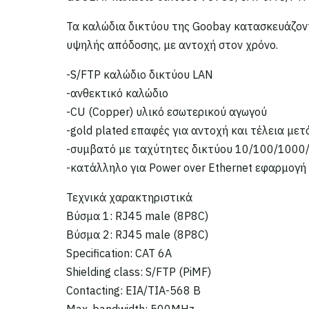
Τα καλώδια δικτύου της Goobay κατασκευάζοντ
υψηλής απόδοσης, με αντοχή στον χρόνο.
-S/FTP καλώδιο δικτύου LAN
-ανθεκτικό καλώδιο
-CU (Copper) υλικό εσωτερικού αγωγού
-gold plated επαφές για αντοχή και τέλεια με
-συμβατό με ταχύτητες δικτύου 10/100/100
-κατάλληλο για Power over Ethernet εφαρμογή 
Τεχνικά χαρακτηριστικά
Βύσμα 1: RJ45 male (8P8C)
Βύσμα 2: RJ45 male (8P8C)
Specification: CAT 6A
Shielding class: S/FTP (PiMF)
Contacting: EIA/TIA-568 B
Max. bandwidth: 500MHz