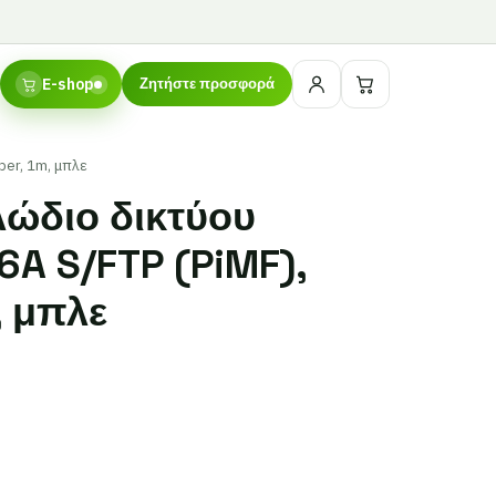
E-shop
Ζητήστε προσφορά
per, 1m, μπλε
ώδιο δικτύου
6A S/FTP (PiMF),
, μπλε