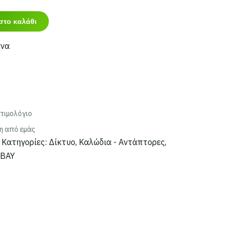
στο καλάθι
ένα
τιμολόγιο
η από εμάς
Κατηγορίες:
Δίκτυο
,
Καλώδια - Αντάπτορες
,
BAY