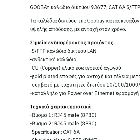
GOOBAY καλώδιο δικτύου 93677, CAT 6A S/FTP 
Τα καλώδια δικτύου της Goobay κατασκευάζοντ
υψηλής απόδοσης, με αντοχή στον χρόνο.
Σημεία ενδιαφέροντος προϊόντος
-S/FTP καλώδιο δικτύου LAN
-ανθεκτικό καλώδιο
-CU (Copper) υλικό εσωτερικού αγωγού
-gold plated επαφές για αντοχή και τέλεια με
-συμβατό με ταχύτητες δικτύου 10/100/100
-κατάλληλο για Power over Ethernet εφαρμογή 
Τεχνικά χαρακτηριστικά
-Βύσμα 1: RJ45 male (8P8C)
-Βύσμα 2: RJ45 male (8P8C)
-Specification: CAT 6A