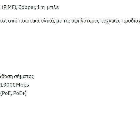
(PiMF), Copper, 1m, μπλε
αι από ποιοτικά υλικά, με τις υψηλότερες τεχνικές προδια
τάδοση σήματος
0/10000Mbps
(PoE, PoE+)