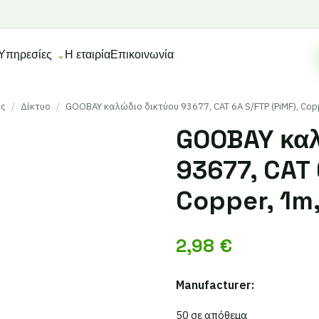
Υπηρεσίες
Η εταιρία
Επικοινωνία
ες
/
Δίκτυο
/
GOOBAY καλώδιο δικτύου 93677, CAT 6A S/FTP (PiMF), Cop
GOOBAY καλ
93677, CAT 
Copper, 1m
2,98
€
Manufacturer:
50 σε απόθεμα