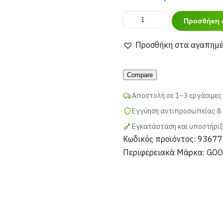
GOOBAY
Προσθήκη 
καλώδιο
δικτύου
Προσθήκη στα αγαπημ
93677,
CAT
Compare
6A
Αποστολή σε 1–3 εργάσιμες
S/FTP
(PiMF),
Εγγύηση αντιπροσωπείας & 
Copper,
Εγκατάσταση και υποστήριξ
1m,
Κωδικός προϊόντος:
93677
μπλε
Περιφερειακά
Μάρκα:
GOO
ποσότητα