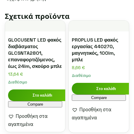
Σχετικά προϊόντα
GLOCUSENT LED φακός
PROPLUS LED φακός
διαβάσματος
εργασίας 440270,
GLCSNTA2801,
μαγνητικός, 100lm,
επαναφορτιζόμενος,
μπλε
έως 24lm, σκούρο μπλε
8,66
€
13,64
€
Διαθέσιμο
Διαθέσιμο
Στο καλάθι
Στο καλάθι
Compare
Compare
Προσθήκη στα
Προσθήκη στα
αγαπημένα
αγαπημένα