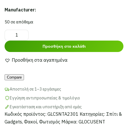
Manufacturer:
50 σε απόθεμα
GLOCUSENT
LED
Προσθήκη στο καλάθι
φακός
διαβάσματος
Προσθήκη στα αγαπημένα
GLCSNTA2301,
Alternative:
επαναφορτιζόμενος,
Compare
έως
50lm,
Αποστολή σε 1–3 εργάσιμες
γκρι
Εγγύηση αντιπροσωπείας & τιμολόγιο
ποσότητα
Εγκατάσταση και υποστήριξη από εμάς
Κωδικός προϊόντος:
GLCSNTA2301
Κατηγορίες:
Σπίτι &
Gadgets
,
Φακοί
,
Φωτισμός
Μάρκα:
GLOCUSENT