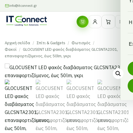
Υ
info@itconnect.gr
Η
Αρχική σελίδα
/
Σπίτι & Gadgets
/
Φωτισμός
/
Ε
Φακοί
/
GLOCUSENT LED φακός διαβάσματος GLCSNTA2301,
επαναφορτιζόμενος, έως 50lm, γκρι