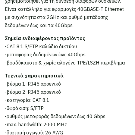
χρησιμοποιηθεί για τη σύνδεση διαφόρων συσκευών.
Είναι κατάλληλο για εφαρμογές 40GBASE-T Ethernet
με συχνότητα στα 2GHz και ρυθμό μετάδοσης
δεδομένων έως και τα 40Gbps.
Σημεία ενδιαφέροντος προϊόντος
-CAT 8.1 S/FTP καλώδιο δικτύου
-μεταφοράς δεδομένων έως 40Gbps
-βραδύκαυστο & χωρίς αλογόνο TPE/LSZH περίβλημα
Τεχνικά χαρακτηριστικά
-βύσμα 1: RJ45 αρσενικό
-βύσμα 2: RJ45 αρσενικό
-κατηγορία: CAT 8.1
-θωράκιση: S/FTP
-ρυθμός μεταφοράς δεδομένων: έως 40 Gbps
-max. bandwidth: 2000 MHz
-διατομή αγωγού: 26 AWG