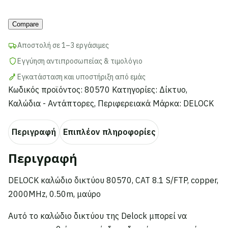
CAT
8.1
Compare
S/FTP,
copper,
Αποστολή σε 1–3 εργάσιμες
2000MHz,
Εγγύηση αντιπροσωπείας & τιμολόγιο
0.50m,
Εγκατάσταση και υποστήριξη από εμάς
μαύρο
Κωδικός προϊόντος:
80570
Κατηγορίες:
Δίκτυο
,
ποσότητα
Καλώδια - Αντάπτορες
,
Περιφερειακά
Μάρκα:
DELOCK
Περιγραφή
Επιπλέον πληροφορίες
Περιγραφή
DELOCK καλώδιο δικτύου 80570, CAT 8.1 S/FTP, copper,
2000MHz, 0.50m, μαύρο
Αυτό το καλώδιο δικτύου της Delock μπορεί να