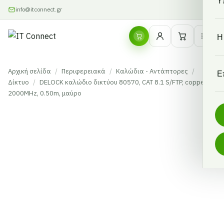
Υ
info@itconnect.gr
Η
Αρχική σελίδα
/
Περιφερειακά
/
Καλώδια - Αντάπτορες
/
Ε
Δίκτυο
/
DELOCK καλώδιο δικτύου 80570, CAT 8.1 S/FTP, copper,
2000MHz, 0.50m, μαύρο